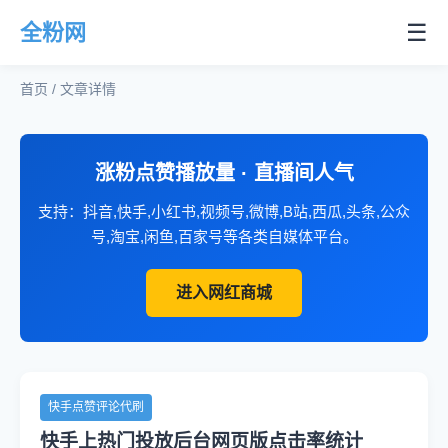
☰
全粉网
首页 / 文章详情
涨粉点赞播放量 · 直播间人气
支持：抖音,快手,小红书,视频号,微博,B站,西瓜,头条,公众
号,淘宝,闲鱼,百家号等各类自媒体平台。
进入网红商城
快手点赞评论代刷
快手上热门投放后台网页版点击率统计