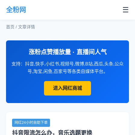
☰
全粉网
首页 / 文章详情
涨粉点赞播放量 · 直播间人气
支持：抖音,快手,小红书,视频号,微博,B站,西瓜,头条,公众
号,淘宝,闲鱼,百家号等各类自媒体平台。
进入网红商城
网红24小时自助下单
抖音限流怎么办，音乐选题更换