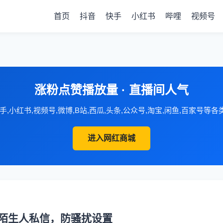
首页
抖音
快手
小红书
哔哩
视频号
涨粉点赞播放量 · 直播间人气
手,小红书,视频号,微博,B站,西瓜,头条,公众号,淘宝,闲鱼,百家号等
进入网红商城
陌生人私信，防骚扰设置