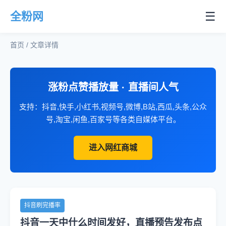
☰
全粉网
首页 / 文章详情
涨粉点赞播放量 · 直播间人气
支持：抖音,快手,小红书,视频号,微博,B站,西瓜,头条,公众
号,淘宝,闲鱼,百家号等各类自媒体平台。
进入网红商城
抖音刷完播率
抖音一天中什么时间发好，直播预告发布点