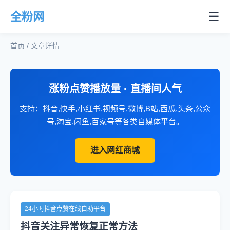
☰
全粉网
首页 / 文章详情
涨粉点赞播放量 · 直播间人气
支持：抖音,快手,小红书,视频号,微博,B站,西瓜,头条,公众
号,淘宝,闲鱼,百家号等各类自媒体平台。
进入网红商城
24小时抖音点赞在线自助平台
抖音关注异常恢复正常方法